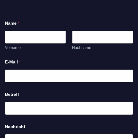
Name
*
Vorname
Nachname
E-Mail
*
Betreff
N
Nachricht
a
m
e