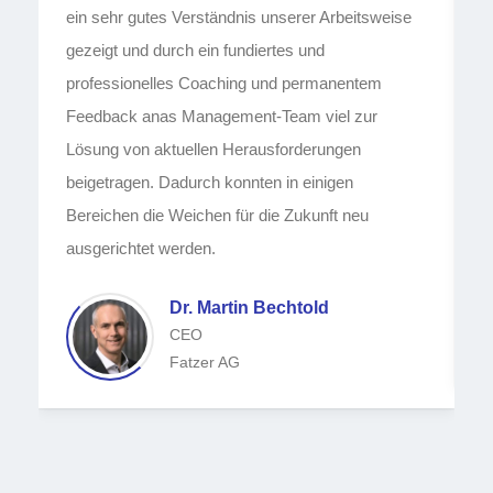
ein sehr gutes Verständnis unserer Arbeitsweise
w
gezeigt und durch ein fundiertes und
e
professionelles Coaching und permanentem
e
Feedback anas Management-Team viel zur
d
Lösung von aktuellen Herausforderungen
U
beigetragen. Dadurch konnten in einigen
M
Bereichen die Weichen für die Zukunft neu
W
ausgerichtet werden.
Dr. Martin Bechtold
CEO
Fatzer AG