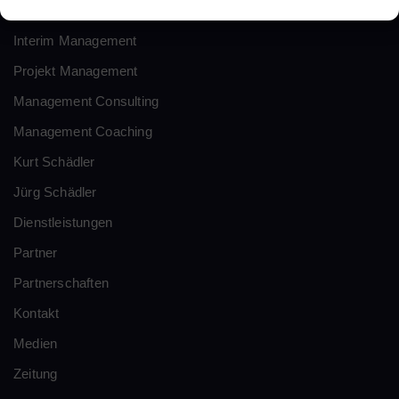
Über uns
Interim Management
Projekt Management
Management Consulting
Management Coaching
Kurt Schädler
Jürg Schädler
Dienstleistungen
Partner
Partnerschaften
Kontakt
Medien
Zeitung