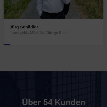
Jürg Schädler
lic.oec.publ., MBA UofChicago Booth
Über 54 Kunden