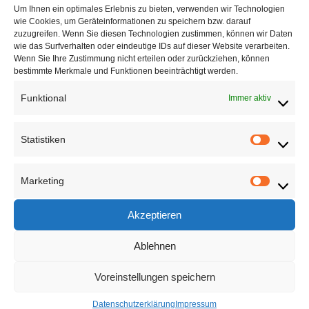
Landstrasse 130, LI-9494 Schaan, Liechtenstein
Um Ihnen ein optimales Erlebnis zu bieten, verwenden wir Technologien
wie Cookies, um Geräteinformationen zu speichern bzw. darauf
zuzugreifen. Wenn Sie diesen Technologien zustimmen, können wir Daten
info@kss.li
wie das Surfverhalten oder eindeutige IDs auf dieser Website verarbeiten.
Wenn Sie Ihre Zustimmung nicht erteilen oder zurückziehen, können
bestimmte Merkmale und Funktionen beeinträchtigt werden.
+423 233 29 29
Funktional
Immer aktiv
www.kss.li
Statistiken
Statistik
Marketing
Marketi
Akzeptieren
Seiten
Ablehnen
News
Voreinstellungen speichern
Impressum
Datenschutzerklärung
Impressum