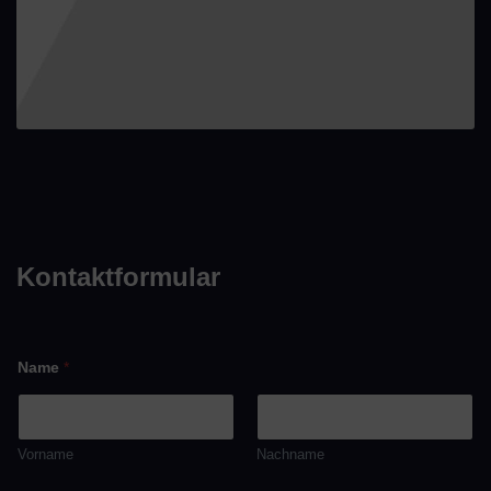
Kontaktformular
N
Name
*
a
m
e
N
a
Vorname
Nachname
m
e