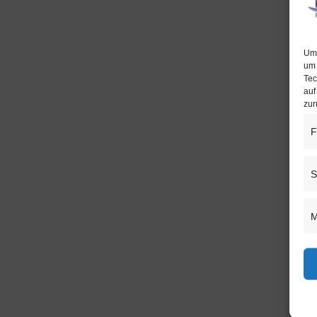
Um 
um 
Tec
auf
zur
F
S
M