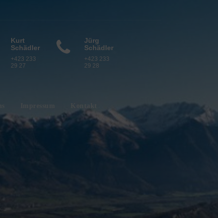
Kurt
Jürg
Schädler
Schädler
+423 233
+423 233
29 27
29 28
ns
Impressum
Kontakt
“