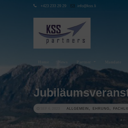
+423 233 29 29
info@kss.li
Home
News
Partner
Mandate
Jubiläumsveranst
,
,
SEP. 6, 2023
ALLGEMEIN
EHRUNG
FACHLI