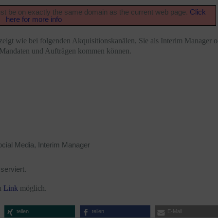
must be on exactly the same domain as the current web page.
Click
here for more info
igt wie bei folgenden Akquisitionskanälen, Sie als Interim Manager o
zu Mandaten und Aufträgen kommen können.
ocial Media, Interim Manager
serviert.
en
Link
möglich.
teilen
teilen
E-Mail