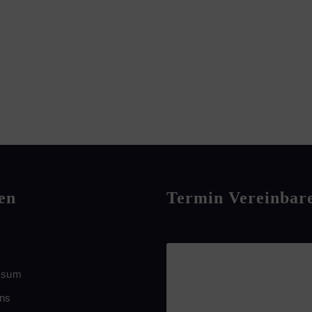
en
Termin Vereinbar
ssum
uns