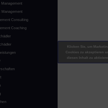
im Management
kt Management
ement Consulting
ement Coaching
chädler
chädler
Klicken Sie, um Marketin
Cookies zu akzeptieren u
leistungen
diesen Inhalt zu aktivier
r
rschaften
t
n
g
ehen