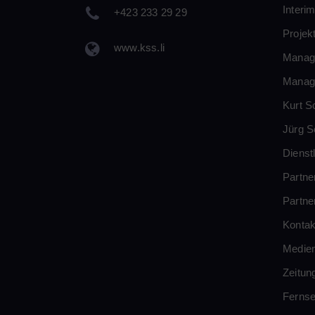
Inter
+423 233 29 29
Proje
www.kss.li
Manag
Manag
Kurt S
Jürg S
Dienst
Partne
Partne
Kontak
Medie
Zeitun
Ferns