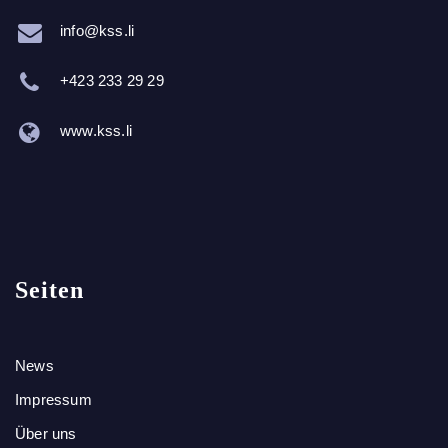
info@kss.li
+423 233 29 29
www.kss.li
Seiten
News
Impressum
Über uns