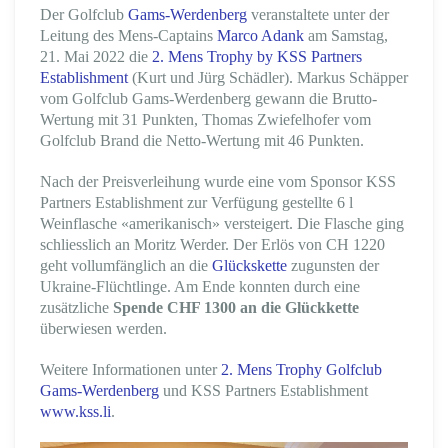
Der Golfclub
Gams-Werdenberg
veranstaltete unter der
Leitung des Mens-Captains
Marco Adank
am Samstag,
21. Mai 2022 die
2. Mens Trophy by KSS Partners
Establishment
(Kurt und Jürg Schädler). Markus Schäpper
vom Golfclub Gams-Werdenberg gewann die Brutto-
Wertung mit 31 Punkten, Thomas Zwiefelhofer vom
Golfclub Brand die Netto-Wertung mit 46 Punkten.
Nach der Preisverleihung wurde eine vom Sponsor KSS
Partners Establishment zur Verfügung gestellte 6 l
Weinflasche «amerikanisch» versteigert. Die Flasche ging
schliesslich an Moritz Werder. Der Erlös von CH 1220
geht vollumfänglich an die
Glückskette
zugunsten der
Ukraine-Flüchtlinge. Am Ende konnten durch eine
zusätzliche
Spende CHF 1300 an die Glückkette
überwiesen werden.
Weitere Informationen unter
2. Mens Trophy Golfclub
Gams-Werdenberg
und KSS Partners Establishment
www.kss.li
.