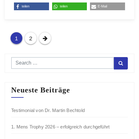
teilen
teilen
E-Mail
Seitennummerierung
1
2
der
Beiträge
Neueste Beiträge
Testimonial von Dr. Martin Bechtold
1. Mens Trophy 2026 – erfolgreich durchgeführt