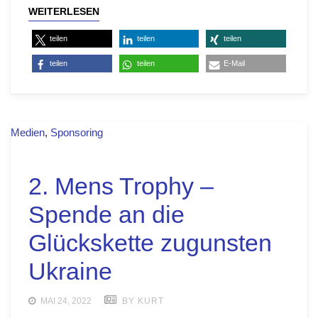
WEITERLESEN
teilen
teilen
teilen
teilen
teilen
E-Mail
Medien
,
Sponsoring
2. Mens Trophy –
Spende an die
Glückskette zugunsten
Ukraine
MAI 24, 2022
BY KURT