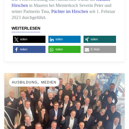
Hirschen
in Mauren bei Meisterkoch Severin Peter und
seiner Partnerin Tina,
Pächter im Hirschen
seit 1. Februar
2023 durchgeführt.
WEITERLESEN
teilen
teilen
teilen
teilen
teilen
E-Mail
,
AUSBILDUNG
MEDIEN