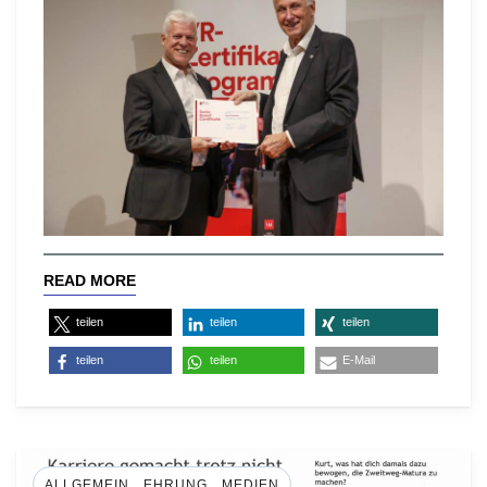
READ MORE
teilen
teilen
teilen
teilen
teilen
E-Mail
,
,
ALLGEMEIN
EHRUNG
MEDIEN