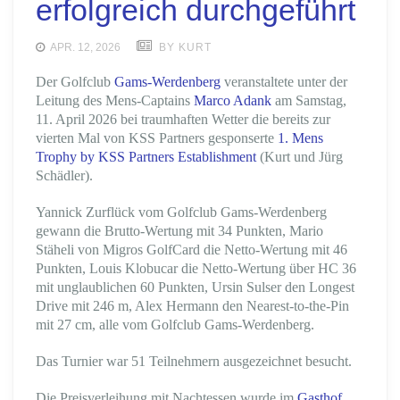
erfolgreich durchgeführt
APR. 12, 2026
BY KURT
Der Golfclub
Gams-Werdenberg
veranstaltete unter der
Leitung des Mens-Captains
Marco Adank
am Samstag,
11. April 2026 bei traumhaften Wetter die bereits zur
vierten Mal von KSS Partners gesponserte
1. Mens
Trophy by KSS Partners Establishment
(Kurt und Jürg
Schädler).
Yannick Zurflück vom Golfclub Gams-Werdenberg
gewann die Brutto-Wertung mit 34 Punkten, Mario
Stäheli von Migros GolfCard die Netto-Wertung mit 46
Punkten, Louis Klobucar die Netto-Wertung über HC 36
mit unglaublichen 60 Punkten, Ursin Sulser den Longest
Drive mit 246 m, Alex Hermann den Nearest-to-the-Pin
mit 27 cm, alle vom Golfclub Gams-Werdenberg.
Das Turnier war 51 Teilnehmern ausgezeichnet besucht.
Die Preisverleihung mit Nachtessen wurde im
Gasthof